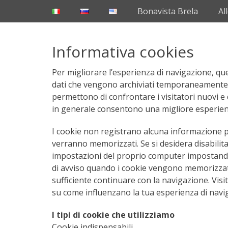
Primary Menu
Skip
Bonavista Brela
Al
to
content
Informativa cookies
Per migliorare l’esperienza di navigazione, ques
dati che vengono archiviati temporaneamente n
permettono di confrontare i visitatori nuovi e q
in generale consentono una migliore esperienza
I cookie non registrano alcuna informazione pe
verranno memorizzati. Se si desidera disabilita
impostazioni del proprio computer impostando 
di avviso quando i cookie vengono memorizzati
sufficiente continuare con la navigazione. Visi
su come influenzano la tua esperienza di navi
I tipi di cookie che utilizziamo
Cookie indispensabili