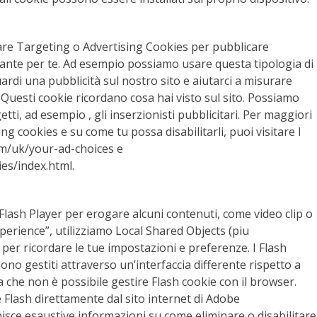
sare Targeting o Advertising Cookies per pubblicare
ante per te. Ad esempio possiamo usare questa tipologia di
uardi una pubblicità sul nostro sito e aiutarci a misurare
. Questi cookie ricordano cosa hai visto sul sito. Possiamo
tti, ad esempio , gli inserzionisti pubblicitari. Per maggiori
ng cookies e su come tu possa disabilitarli, puoi visitare I
om/uk/your-ad-choices e
es/index.html.
ash Player per erogare alcuni contenuti, come video clip o
xperience”, utilizziamo Local Shared Objects (piu
er ricordare le tue impostazioni e preferenze. I Flash
ono gestiti attraverso un’interfaccia differente rispetto a
a che non è possibile gestire Flash cookie con il browser.
e Flash direttamente dal sito internet di Adobe
nisce esaustive informazioni su come eliminare o disabilitare