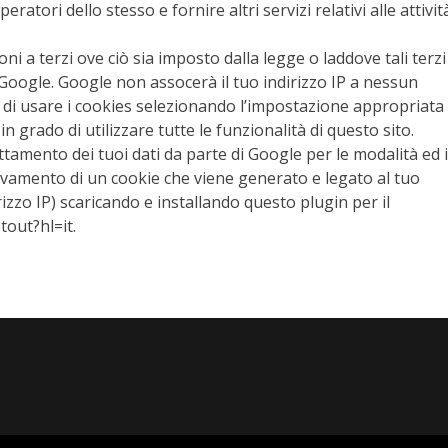
eratori dello stesso e fornire altri servizi relativi alle attivit
 a terzi ove ciò sia imposto dalla legge o laddove tali terzi
 Google. Google non assocerà il tuo indirizzo IP a nessun
i di usare i cookies selezionando l’impostazione appropriata
 grado di utilizzare tutte le funzionalità di questo sito.
ttamento dei tuoi dati da parte di Google per le modalità ed i
ilevamento di un cookie che viene generato e legato al tuo
rizzo IP) scaricando e installando questo plugin per il
out?hl=it.