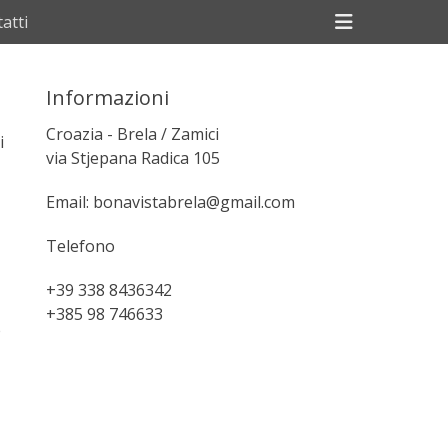
Header
atti
Toggle
Informazioni
Croazia - Brela / Zamici
i
via Stjepana Radica 105
Email: bonavistabrela@gmail.com
Telefono
+39 338 8436342
+385 98 746633
è