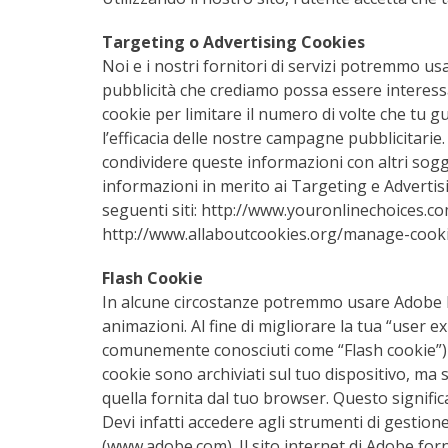
Targeting o Advertising Cookies
Noi e i nostri fornitori di servizi potremmo u
pubblicità che crediamo possa essere interess
cookie per limitare il numero di volte che tu g
l’efficacia delle nostre campagne pubblicitarie
condividere queste informazioni con altri sogge
informazioni in merito ai Targeting e Advertisi
seguenti siti: http://www.youronlinechoices.c
http://www.allaboutcookies.org/manage-cooki
Flash Cookie
In alcune circostanze potremmo usare Adobe Fl
animazioni. Al fine di migliorare la tua “user e
comunemente conosciuti come “Flash cookie”) p
cookie sono archiviati sul tuo dispositivo, ma s
quella fornita dal tuo browser. Questo signific
Devi infatti accedere agli strumenti di gestion
(www.adobe.com). Il sito internet di Adobe for