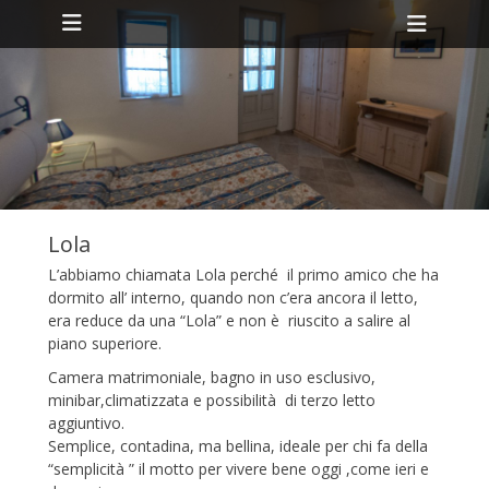
Primary Menu
Skip
Heade
to
Toggl
content
Lola
ollapse
hild
L’abbiamo chiamata Lola perché il primo amico che ha
enu
dormito all’ interno, quando non c’era ancora il letto,
era reduce da una “Lola” e non è riuscito a salire al
piano superiore.
Camera matrimoniale, bagno in uso esclusivo,
minibar,climatizzata e possibilità di terzo letto
aggiuntivo.
Semplice, contadina, ma bellina, ideale per chi fa della
“semplicità ” il motto per vivere bene oggi ,come ieri e